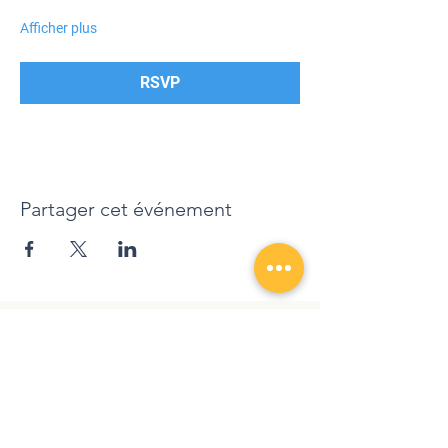
Afficher plus
RSVP
Partager cet événement
randonnezaveccindy@gmail.com
|
+
41 78 762 12 90