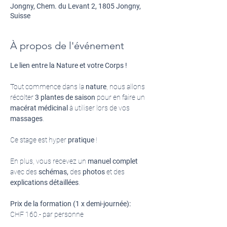
Jongny, Chem. du Levant 2, 1805 Jongny,
Suisse
À propos de l'événement
Le lien entre la Nature et votre Corps !
Tout commence dans la
 nature
, nous allons 
récolter 
3 plantes de saison
 pour en faire un 
macérat médicinal
 à utiliser lors de vos 
massages
.
Ce stage est hyper 
pratique
 !
En plus, vous recevez un 
manuel complet 
avec des 
schémas, 
des
 photos 
et des
explications détaillées
.
Prix de la formation (1 x demi-journée):
CHF 160.- par personne