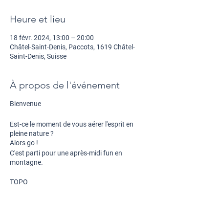
Heure et lieu
18 févr. 2024, 13:00 – 20:00
Châtel-Saint-Denis, Paccots, 1619 Châtel-
Saint-Denis, Suisse
À propos de l'événement
Bienvenue
Est-ce le moment de vous
aérer l'esprit
en
pleine
nature ?
Alors go !
C'est parti pour une après-midi fun en
montagne.
TOPO
Type d'activité
: Randonnée à ski
Longueur
: Env. 10 km