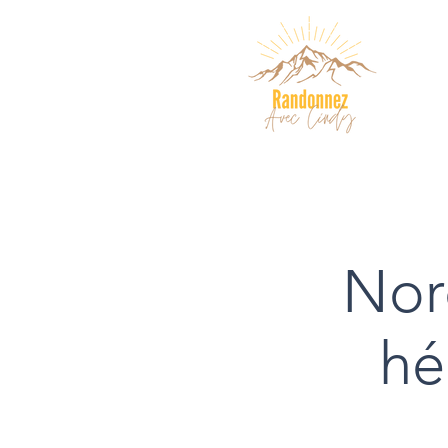
Nor
hé