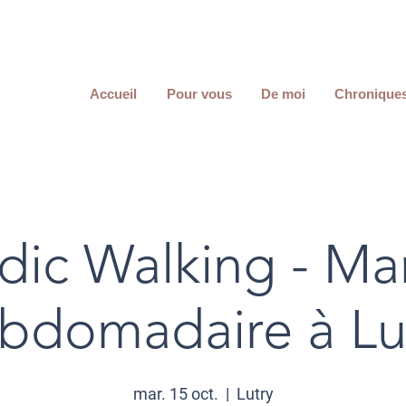
Accueil
Pour vous
De moi
Chronique
dic Walking - Ma
bdomadaire à Lu
mar. 15 oct.
  |  
Lutry