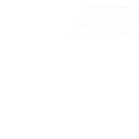
randonnezaveccindy@gmail.com
CGV
Déclaration de Confidentia
Copyright © 2026 | RANDONNEZ AVEC CI
S
ites partenaires :
www.cindystucky.com |