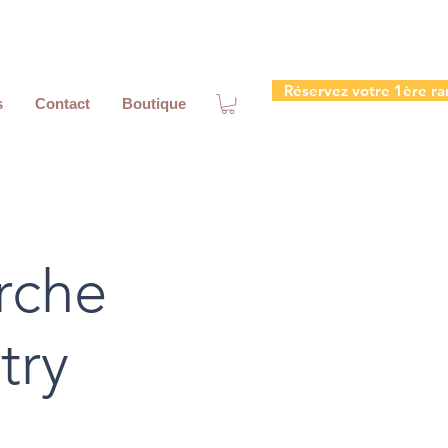
Réservez votre 1ère ra
s
Contact
Boutique
rche
try