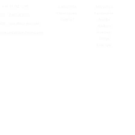
|
+ 41 78 762 12 90
À PROPOS
SERVICES
Chroniques
Randonnée
lité
Audio et Visio
Contact
Nordic
NDY |
Tous droits réservés
Walking
Massage
www.cindystuckyhomes.com
Stage
Boutique