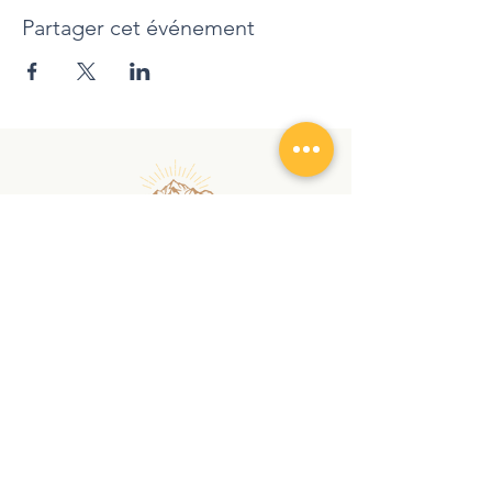
Partager cet événement
randonnezaveccindy@gmail.com
|
+
41 78 762 12 90
Copyright © 2026 | RANDONNEZ AVEC CINDY |
Tous droits réservés
Déclaration de Confidentialité
CGV
Audio et Visio
À PROPOS
SERVICES
Chroniques
Randonnée
Contact
Nordic
Walking