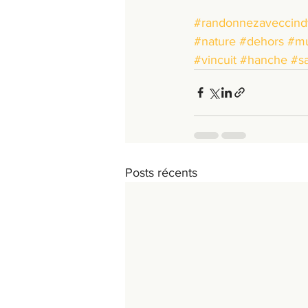
#randonnezaveccind
#nature
#dehors
#mu
#vincuit
#hanche
#s
Posts récents