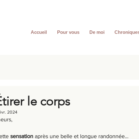
Accueil
Pour vous
De moi
Chronique
tirer le corps
évr. 2024
eurs, 
tte 
sensation
 après une belle et longue randonnée... 