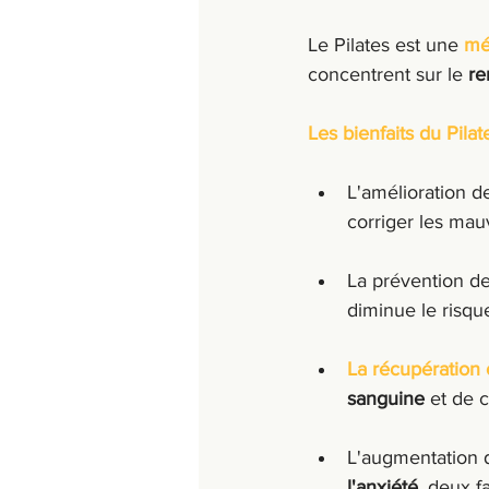
Le Pilates est une 
mé
concentrent sur le 
re
Les bienfaits du Pilat
L'amélioration de
corriger les mauv
La prévention de
diminue le risq
La récupération 
sanguine 
et de c
L'augmentation 
l'anxiété
, deux f