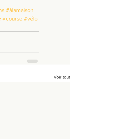
ns
#àlamaison
e
#course
#vélo
Voir tout