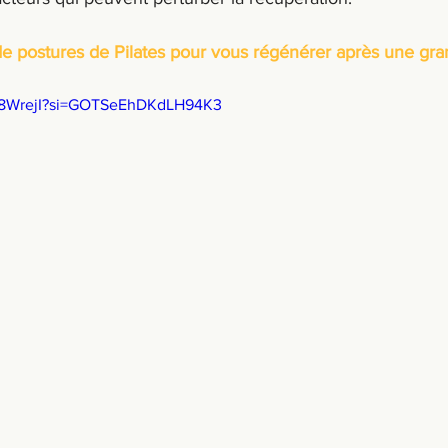
e postures de Pilates pour vous régénérer après une gr
5T8WrejI?si=GOTSeEhDKdLH94K3