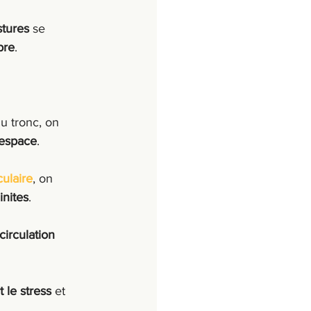
stures
 se 
ibre
.
u tronc, on 
'espace
.
ulaire
, on 
inites
.
circulation 
t le stress
 et 