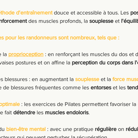
thode d'entraînement 
douce et accessible à tous. Les 
po
nforcement
 des muscles profonds, la 
souplesse
 et 
l'équil
es 
pour les randonneurs 
sont nombreux, tels que :
 la 
proprioception
 : en renforçant les muscles du dos et d
aises postures et on affine la 
perception du corps dans l
s blessures : en augmentant la 
souplesse
 et la 
force musc
ue de blessures fréquentes comme les 
entorses
 et les 
tend
optimale 
: les exercices de Pilates permettent favoriser la 
e fait
 détendre
 les 
muscles endoloris
.
du 
bien-être mental
 : avec une pratique 
régulière
 on 
rédui
acteurs qui peuvent perturber la récupération.