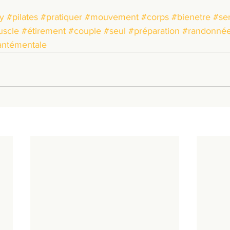
y
#pilates
#pratiquer
#mouvement
#corps
#bienetre
#se
scle
#étirement
#couple
#seul
#préparation
#randonné
antémentale