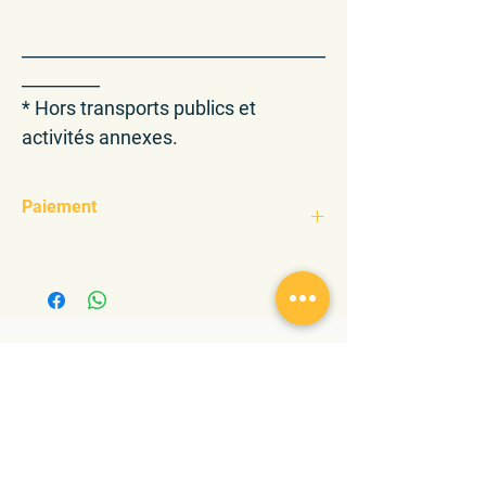
___________________________________
_________
* Hors transports publics et
activités annexes.
Paiement
TWINT + 41 78 762 12 90
ou
IBAN Cindy Stucky BCV Lutry
CH38 0076 7000 T542 7283 9
BCVLCH2LXXX
En référence insérez : votre nom + adresse
email ainsi que le nom du produit que vous
souhaitez recevoir.
Merci !