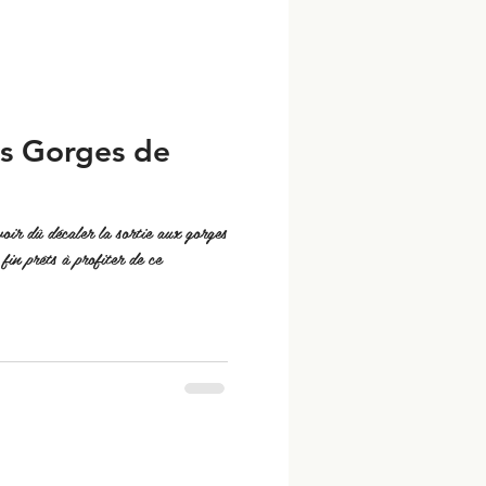
s Gorges de
oir dû décaler la sortie aux gorges
in prêts à profiter de ce