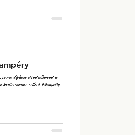
Champéry
 je me déplace essentiellement à
une sortie comme celle à Champéry