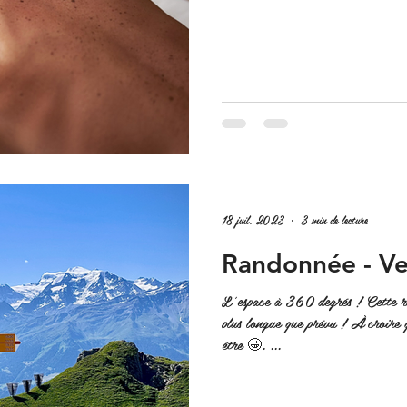
18 juil. 2023
3 min de lecture
Randonnée - Ve
L'espace à 360 degrés ! Cette ra
plus longue que prévu ! À croire
être 🤩. ...