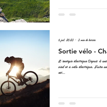
6 juil. 2023
3 min de lecture
Sortie vélo - 
L'énergie électrique Depuis 4 ans,
pied et à vélo électrique. Faire 
est...