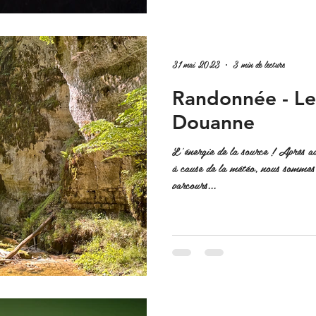
31 mai 2023
3 min de lecture
Randonnée - Le
Douanne
L'énergie de la source ! Après av
à cause de la météo, nous sommes f
parcours...