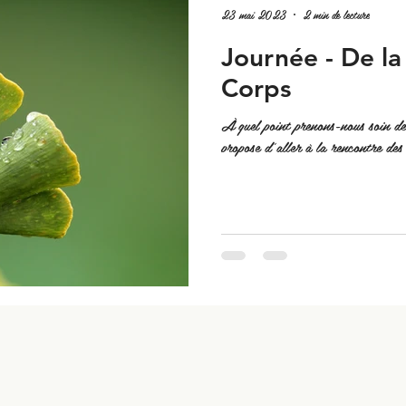
23 mai 2023
2 min de lecture
Journée - De la
Corps
À quel point prenons-nous soin de
propose d'aller à la rencontre des 