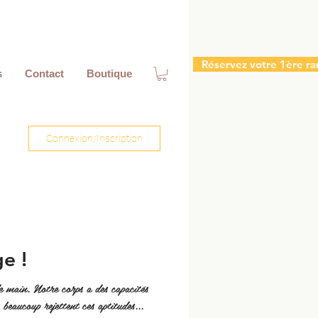
Réservez votre 1ère ra
s
Contact
Boutique
Connexion/Inscription
e !
e main. Notre corps a des capacités
insoupçonnées ! Malheureusement, beaucoup rejettent ces aptitudes...