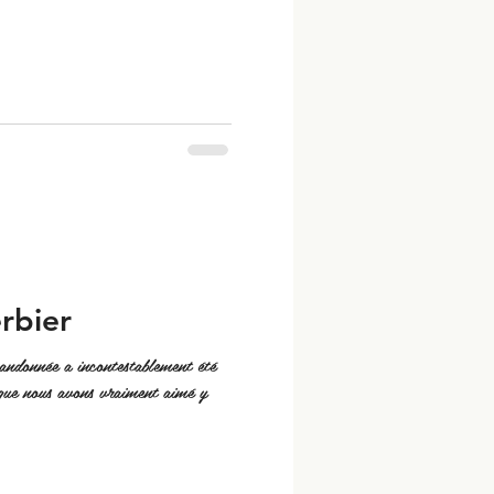
rbier
ndonnée a incontestablement été
 que nous avons vraiment aimé y