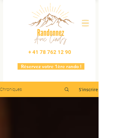
+ 41 78 762 12 90
Réservez votre 1ère rando !
S'inscrire
Chroniques