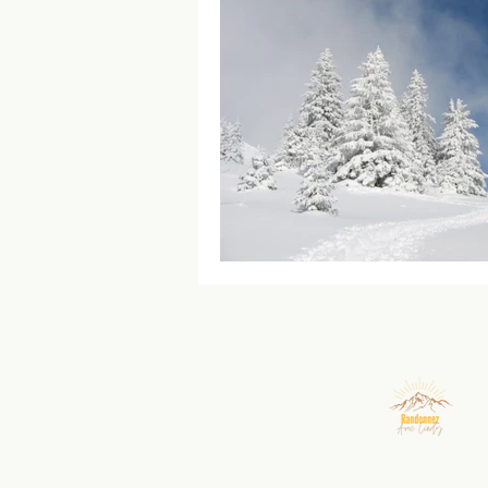
randonnezaveccindy@gmail.com
CGV
Déclaration de Confidentia