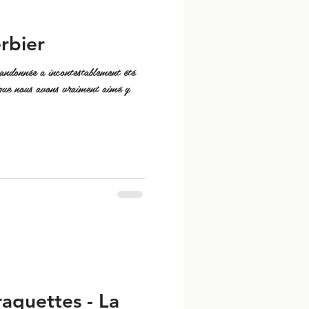
rbier
ndonnée a incontestablement été
 que nous avons vraiment aimé y
aquettes - La