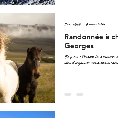
11 déc. 2023
3 min de lecture
Randonnée à che
Georges
Ça y est ! Ce sont les premières 
idée d'organiser une sortie à chev