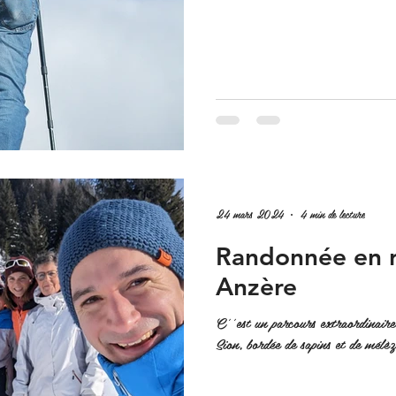
24 mars 2024
4 min de lecture
Randonnée en r
Anzère
C''est un parcours extraordinaire 
Sion, bordée de sapins et de mélèz