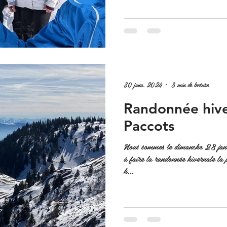
30 janv. 2024
3 min de lecture
Randonnée hive
Paccots
Nous sommes le dimanche 28 janv
à faire la randonnée hivernale la 
h...