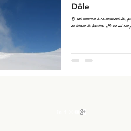
Dôle
C’est environ à ce moment-là, que
se tirant la bourre. Ils ne m’ont p
|
+ 41 78 762 12 90
À PROPOS
SERVICES
Chroniques
Randonnée
lité
Audio et Visio