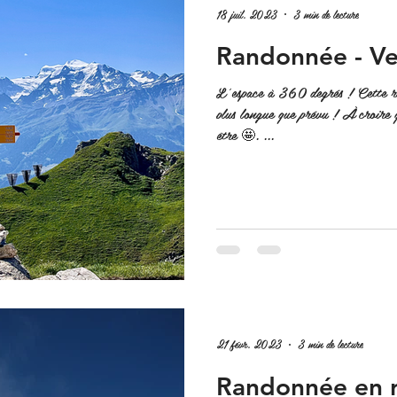
18 juil. 2023
3 min de lecture
Randonnée - Ve
L'espace à 360 degrés ! Cette ra
plus longue que prévu ! À croire
être 🤩. ...
21 févr. 2023
3 min de lecture
Randonnée en r