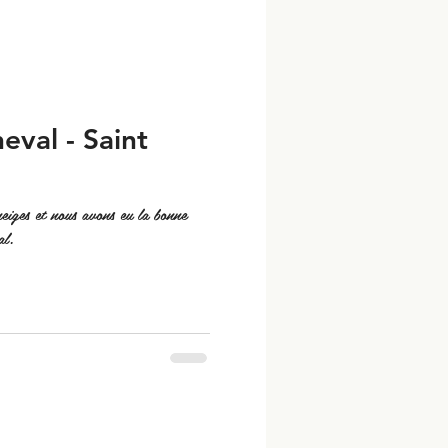
val - Saint
neiges et nous avons eu la bonne
al.