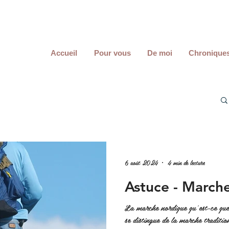
Accueil
Pour vous
De moi
Chronique
6 août 2024
4 min de lecture
Astuce - March
La marche nordique qu'est-ce que 
se distingue de la marche tradition