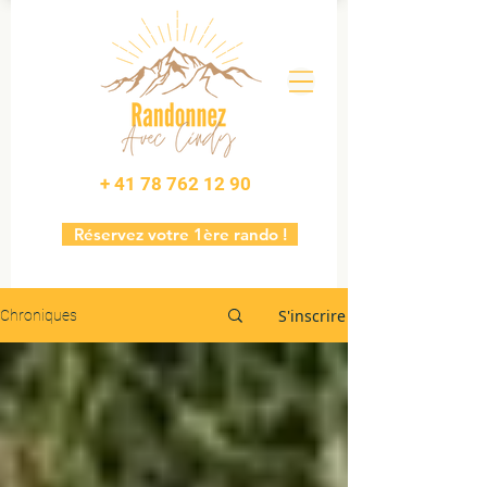
+ 41 78 762 12 90
Réservez votre 1ère rando !
S'inscrire
Chroniques