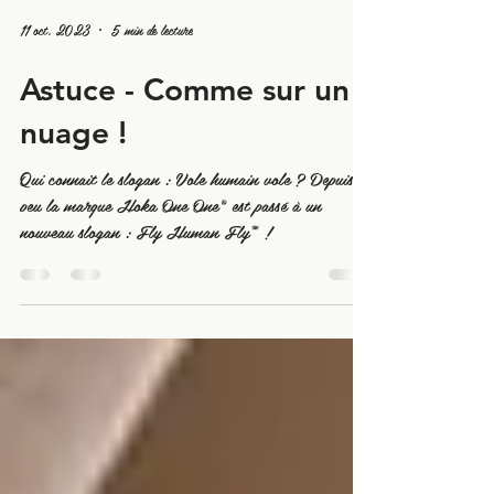
11 oct. 2023
5 min de lecture
Astuce - Comme sur un
nuage !
Qui connait le slogan : Vole humain vole ? Depuis
peu la marque Hoka One One® est passé à un
nouveau slogan : Fly Human Fly™ !