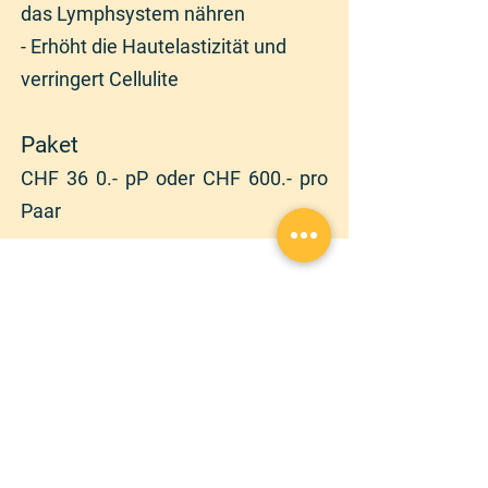
das Lymphsystem nähren
- Erhöht die Hautelastizität und
verringert Cellulite
Paket
CHF 36
0.- pP oder CHF 600.- pro
Paar
randonnezaveccindy@gmail.com
|
+
41 78 762 12 90
Copyright © 2026 | RANDONNEZ AVEC CINDY |
Tous droits réservés
Vertraulichkeitserklärung
AVB
Audio et Visio