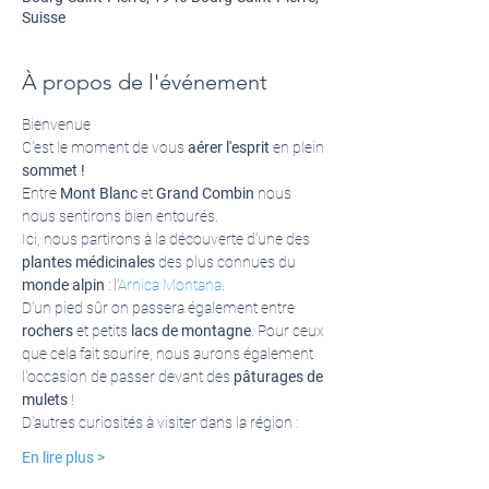
Suisse
À propos de l'événement
Bienvenue 
C'est le moment de vous 
aérer l'esprit
 en plein 
sommet !
Entre
 Mont Blanc 
et
 Grand Combin 
nous 
nous sentirons bien entourés.
Ici, nous partirons à la découverte d'une des 
plantes médicinales
 des plus connues du 
monde alpin
 : l'
Arnica Montana
.
D'un pied sûr on passera également entre 
rochers
 et petits 
lacs de montagne
. Pour ceux 
que cela fait sourire, nous aurons également 
l'occasion de passer devant des
 pâturages de 
mulets
 ! 
D'autres curiosités à visiter dans la région :
En lire plus >