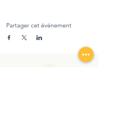
Partager cet événement
randonnezaveccindy@gmail.com
|
+
41 78 762 12 90
Copyright © 2026 | RANDONNEZ AVEC CINDY |
Tous droits réservés
Vertraulichkeitserklärung
AVB
Audio et Visio
À PROPOS
SERVICES