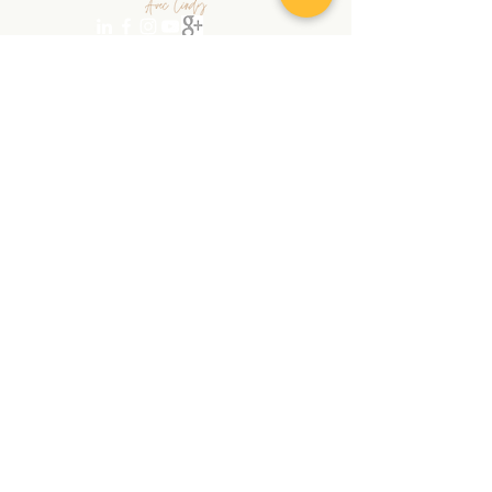
randonnezaveccindy@gmail.com
|
+
41 78 762 12 90
Copyright © 2026 | RANDONNEZ AVEC CINDY |
Tous droits réservés
Vertraulichkeitserklärung
AVB
Audio et Visio
À PROPOS
SERVICES
Chroniques
Randonnée
Contact
Nordic
Walking
Massage
Stage
Boutique