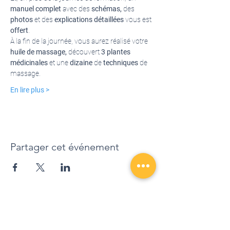
manuel complet 
avec des 
schémas, 
des
photos 
et des
 explications
détaillées
 vous est 
offert
. 
À la fin de la journée, vous aurez réalisé votre 
huile de massage, 
découvert 
3 plantes 
médicinales
 et une 
dizaine
 de 
techniques
 de 
massage. 
En lire plus >
Partager cet événement