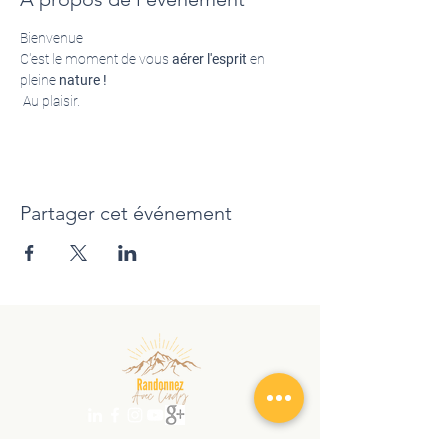
Bienvenue 
C'est le moment de vous 
aérer l'esprit
 en 
pleine 
nature !
 Au plaisir.
Partager cet événement
randonnezaveccindy@gmail.com
|
+
41 78 762 12 90