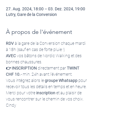
27. Aug. 2024, 18:00 – 03. Dez. 2024, 19:00
Lutry, Gare de la Conversion
À propos de l'événement
RDV
 à la gare de la Conversion chaque mardi 
à 18h (sauf en cas de forte pluie !)
AVEC
 vos bâtons de Nordic Walking et des 
bonnes chaussures.
👉 INSCRIPTION
 directement par
 TWINT 
CHF 10.- 
min. 24h avant l'événement. 
Vous intégrez alors le 
groupe Whatsapp
 pour 
recevoir tous les détails en temps et en heure.
Merci pour votre 
inscription
 et au plaisir de 
vous rencontrer sur le chemin de vos choix.
Cindy