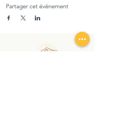
Partager cet événement
randonnezaveccindy@gmail.com
|
+
41 78 762 12 90
Copyright © 2026 | RANDONNEZ AVEC CINDY |
Tous droits réservés
Vertraulichkeitserklärung
AVB
Audio et Visio
À PROPOS
SERVICES
Chroniques
Randonnée
Contact
Nordic
Walking