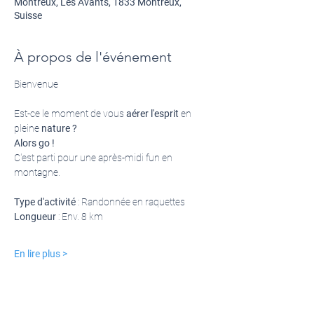
Montreux, Les Avants, 1833 Montreux,
Suisse
À propos de l'événement
Bienvenue 
Est-ce le moment de vous 
aérer l'esprit
 en 
pleine 
nature ?
Alors go !
C'est parti pour une après-midi fun en 
montagne.
Type d'activité 
: Randonnée en raquettes
Longueur
 : Env. 8 km 
En lire plus >