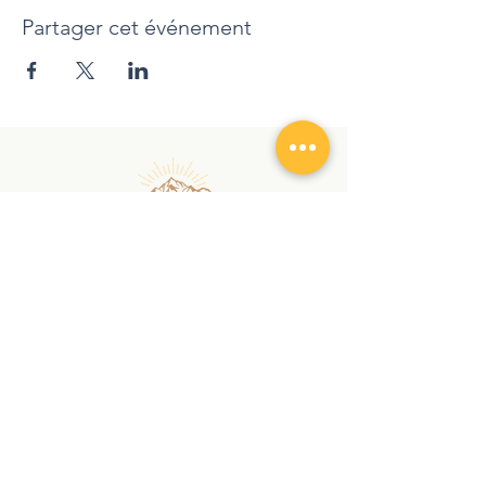
Partager cet événement
randonnezaveccindy@gmail.com
|
+
41 78 762 12 90
Copyright © 2026 | RANDONNEZ AVEC CINDY |
Tous droits réservés
Vertraulichkeitserklärung
AVB
Audio et Visio
À PROPOS
SERVICES
Chroniques
Randonnée
Contact
Nordic
Walking