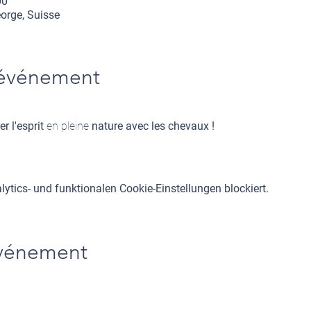
00
orge, Suisse
'événement
er l'esprit
 en pleine 
nature avec les chevaux !
tics- und funktionalen Cookie-Einstellungen blockiert.
événement