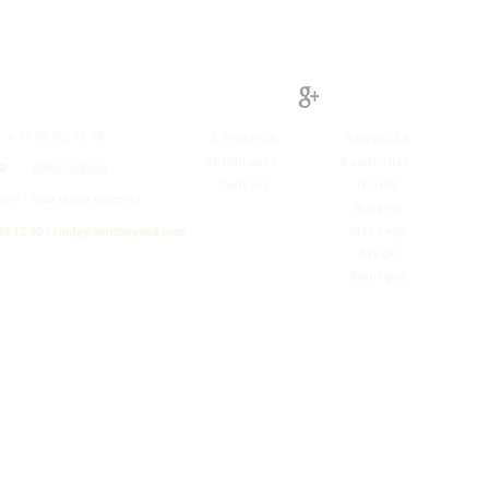
|
+ 41 78 762 12 90
À PROPOS
SERVICES
Chroniques
Randonnée
g
Audio et Visio
Contact
Nordic
NDY |
Tous droits réservés
Walking
Massage
62 12 90 |
cindy@handbeyond.com
Stage
Boutique