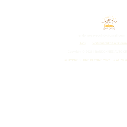
randonnezaveccindy@gmail.com
AVB
Vertraulichkeitserklärun
Copyright © 2026 | RANDONNEZ AVEC CI
© HYPNOSE UND BEYOND 2022
| + 41 78 7