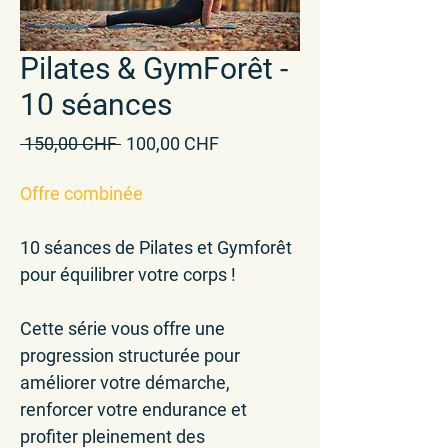
Pilates & GymForêt -
10 séances
Standardpreis
Sale-
 150,00 CHF 
100,00 CHF
Preis
Offre combinée
10 séances
de Pilates et Gymforêt
pour
équilibrer votre corps
!
Cette série vous offre une
progression structurée
pour
améliorer votre démarche,
renforcer votre endurance
et
profiter pleinement des