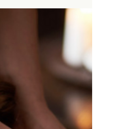
14 mars 2024
6 min de lecture
Astuce - Repérage
d'hiver !
Envie d'explorer les environs ? Mais vous n'avez
pas de GPS, ni de couverture réseau, la météo
annonce une *purée de poids et vous ne conna