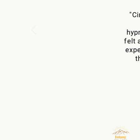
"Ci
hypn
felt
expe
t