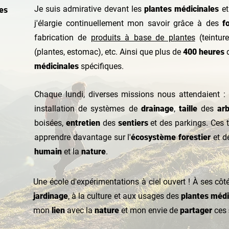
Je suis admirative devant les
plantes médicinales
e
les
j'élargie continuellement mon savoir grâce à des
f
fabrication de
produits à base de plantes
(teintur
(plantes, estomac), etc. Ainsi que plus de
400 heures
d
médicinales
spécifiques
.
Chaque lundi, diverses missions nous attendaient :
installation de systèmes de
drainage
,
taille
des
ar
boisées,
entretien
des
sentiers
et des parkings. Ces 
apprendre davantage sur l'
écosystème forestier
et d
humain
et la
nature
.
Une école d'expérimentations à ciel ouvert ! À ses côtés 
jardinage
, à la
culture
et aux usages des
plantes médi
mon
lien
avec la
nature
et mon envie de
partager
ces