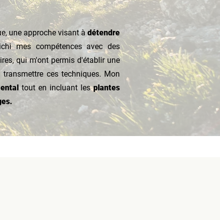
ue, une approche visant à
détendre
nrichi mes compétences avec des
es, qui m'ont permis d'établir une
 transmettre ces techniques. Mon
ental
tout en incluant les
plantes
ges.