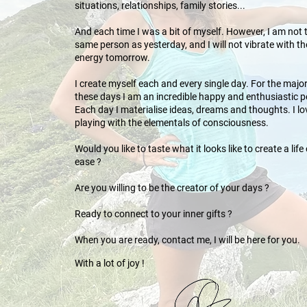
situations, relationships, family stories...
And each time I was a bit of myself. However, I am not 
same person as yesterday, and I will not vibrate with t
energy tomorrow.
I create myself each and every single day. For the major
these days I am an incredible happy and enthusiastic p
Each day I materialise ideas, dreams and thoughts. I lo
playing with the elementals of consciousness.
Would you like to taste what it looks like to create a life 
ease ?
Are you willing to be the creator of your days ?
Ready to connect to your inner gifts ?
When you are ready, contact me, I will be here for you.
With a lot of joy !