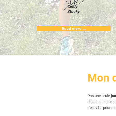
Cindy
Stucky
Read more ...
Mon q
Pas une seule
jo
chaud, que je me 
c'est vital pour m