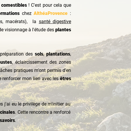
t
comestibles
! C'est pour cela que
ormations
chez
AlthéaProvence
:
es, macérats), la
santé digestive
e visionnage à l'
étude des
plantes
 préparation des
sols
,
plantations
,
bustes
, éclaircissement des zones
tâches pratiques m'ont permis d'en
e renforcer mon lien avec les
êtres
j'ai eu le privilège de m'initier au
cinales
. Cette rencontre a renforcé
savoirs
.