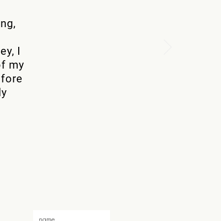
ing,
y
ey, I
of my
efore
ly