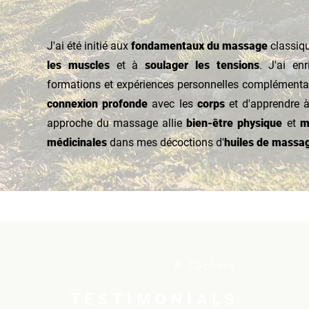
J'ai été initié aux
fondamentaux du massage
classiq
les muscles
et à
soulager les tensions
. J'ai e
formations et expériences personnelles complémentair
connexion profonde
avec les
corps
et d'apprendre à
approche du massage allie
bien-être physique
et
m
médicinales
dans mes
décoctions d'
huiles de massa
- P. Cachera
TESTIMONIALS