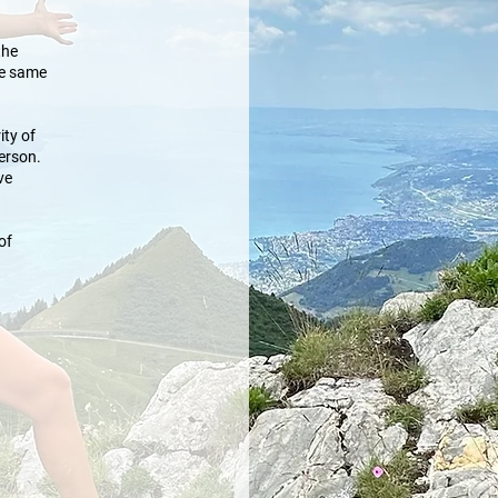
the
he same
ity of
erson.
ve
of