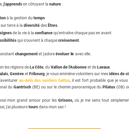
e,
j'apprends
en côtoyant la
nature
:
tion
à la gestion du
temps
sur terre à la
diversité
des
Êtres
.
signes
de la vie à la
confiance
qu'entraîne chaque pas en avant.
ssibilités
qui s'ouvrent à chaque
croisement
.
 constant
changement
et j'adore
évoluer
💫 avec elle.
en les régions de
La Côte
, du
Vallon de l'Aubonne
et de
Lavaux
.
alais
,
Genève
et
Fribourg
,
je vous emmène volontiers sur mes
idées de ci
'aventurer
au-delà des sentiers battus
, il est fort probable que je vo
ional du
Gantrisch
(BE) ou sur le chemin panoramique du
Pilatus
(OB) o
ussi mon grand amour pour les
Grisons,
où je me sens tout simplement
si, j'ai plusieurs
tours
dans mon sac !