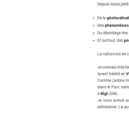
Depuis toute petit
De la
géolocalisa
Des
phénomènes
Du décodage des
Et surtout, des
po
La nature est en
Je connais très bi
Ayant habité en
V
Comme j'adore m
dans le Parc nat
à
Rigi
(SW).
Je vous avoue a
admirative. Là aus