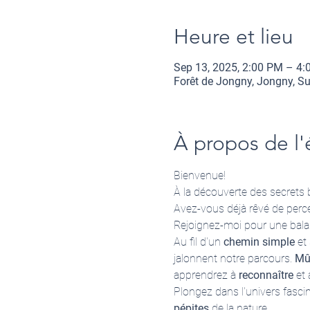
Heure et lieu
Sep 13, 2025, 2:00 PM – 4
Forêt de Jongny, Jongny, Su
À propos de l
Bienvenue!
À la découverte des secrets 
Avez-vous déjà rêvé de perce
Rejoignez-moi pour une bala
Au fil d'un 
chemin simple
 et 
jalonnent notre parcours. 
Mû
apprendrez à 
reconnaître
 et 
Plongez dans l'univers fascin
pépites
 de la nature.