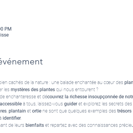
:00 PM
isse
'événement
bien cachés de la nature : une balade enchantée au cœur des 
pla
r les 
mystères des plantes 
qui nous entourent ? 
de enchanteresse et dé
couvrez la richesse insoupçonnée de notr
accessible
 à tous, laissez-vous 
guider
 et explorez les secrets des
res
, 
plantain
 et 
ortie
 ne sont que quelques exemples des
 trésors
à 
identifier
.
ant de leurs 
bienfaits
 et repartez avec des connaissances précie