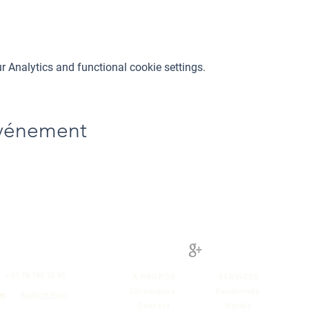
 Analytics and functional cookie settings.
événement
|
+ 41 78 762 12 90
À PROPOS
SERVICES
Chroniques
Randonnée
on
Audio et Visio
Contact
Nordic