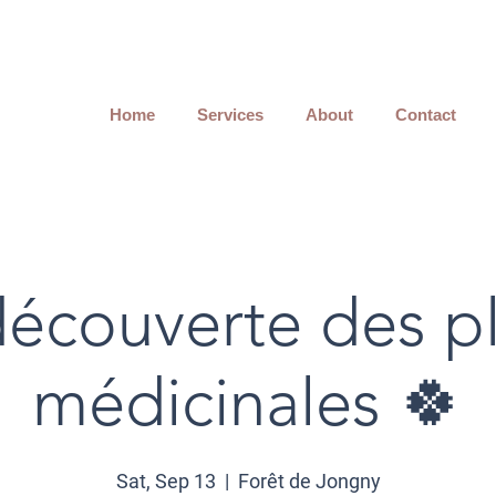
Home
Services
About
Contact
découverte des p
médicinales 🍀
Sat, Sep 13
  |  
Forêt de Jongny