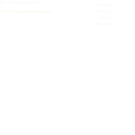
NDY |
Tous droits réservés
Walking
Massage
62 12 90 |
cindy@handbeyond.com
Stage
Boutique