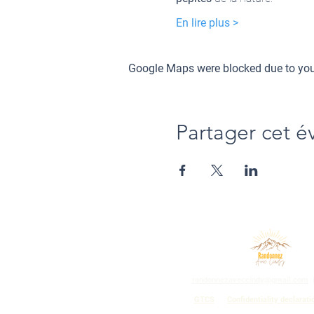
En lire plus >
Google Maps were blocked due to your
Partager cet 
randonnezaveccindy@gmail.com
GTCS
Confidentiality declarati