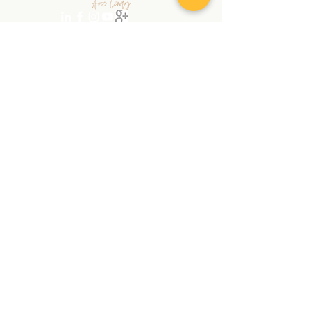
randonnezaveccindy@gmail.com
|
+
41 78 762 12 90
Copyright © 2026 | RANDONNEZ AVEC CINDY |
Tous droits réservés
Confidentiality declaration
GTCS
Audio et Visio
À PROPOS
SERVICES
Chroniques
Randonnée
Contact
Nordic
Walking
Massage
Stage
Boutique