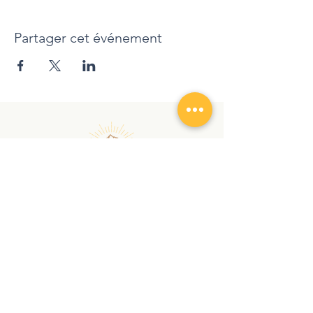
Cindy
Partager cet événement
randonnezaveccindy@gmail.com
|
+
41 78 762 12 90
Copyright © 2026 | RANDONNEZ AVEC CINDY |
Tous droits réservés
Confidentiality declaration
GTCS
Audio et Visio
À PROPOS
SERVICES
Chroniques
Randonnée
Contact
Nordic