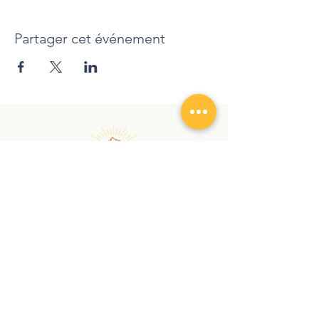
Cindy
Partager cet événement
randonnezaveccindy@gmail.com
|
+
41 78 762 12 90
Copyright © 2026 | RANDONNEZ AVEC CINDY |
Tous droits réservés
Confidentiality declaration
GTCS
Audio et Visio
À PROPOS
SERVICES
Chroniques
Randonnée
Contact
Nordic