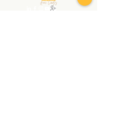
randonnezaveccindy@gmail.com
|
+
41 78 762 12 90
Copyright © 2026 | RANDONNEZ AVEC CINDY |
Tous droits réservés
Confidentiality declaration
GTCS
Audio et Visio
À PROPOS
SERVICES
Chroniques
Randonnée
Contact
Nordic
Walking
Massage
Stage
Boutique