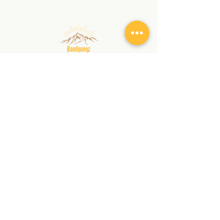
BCVLCH2LXXX
En référence insérez : votre nom + adresse
email ainsi que le nom du produit que vous
souhaitez recevoir.
Merci !
randonnezaveccindy@gmail.com
|
+
41 78 762 12 90
Copyright © 2026 | RANDONNEZ AVEC CINDY |
Tous droits réservés
Confidentiality declaration
GTCS
Audio et Visio
À PROPOS
SERVICES
Chroniques
Randonnée
Contact
Nordic
Walking
Massage
Stage
Boutique