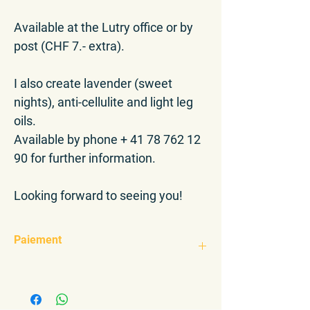
Available at the Lutry office or by
post (CHF 7.- extra).
I also create lavender (sweet
nights), anti-cellulite and light leg
oils.
Available by phone + 41 78 762 12
90 for further information.
Looking forward to seeing you!
Paiement
TWINT + 41 78 762 12 90
IBAN Cindy Stucky BCV Lutry
CH38 0076 7000 T542 7283 9