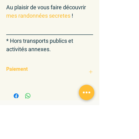
Au plaisir de vous faire découvrir
mes randonnées secretes
!
___________________________________
* Hors transports publics et
activités annexes.
Paiement
TWINT + 41 78 762 12 90
ou
IBAN Cindy Stucky BCV Lutry
CH38 0076 7000 T542 7283 9
BCVLCH2LXXX
En référence, insérez : votre nom + adresse
email ainsi que le nom du produit que vous
avez choisi.
Merci !